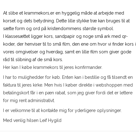
At slibe et krammekors,er en hyggelig måde at arbejde med
korset og dets betydning. Dette lille stykke træ kan bruges til at
sætte form og ord på kristendommens største symbol.
I klassesættet ligger kors, sandpapir og noge små ark med qr-
koder, der henviser til to små film, den ene om hvor vi finder kors i
vores omgivelser og hverdag, samt en lille film som giver gode
råd til slibning af de små kors.
Her kan I købe krammekors til jeres konfirmander.
I har to mulighedder for køb. Enten kan i bestille og få tilsendt en
faktura til jeres kirke. Men hvis I køber direkte i webshoppen med
betalingskort får i en pæn rabat, som jeg giver fordi det er lettere
for mig rent administrativt.
I er velkomne til at kontakte mig for yderligere oplysninger.
Med venlig hilsen Leif Hygild