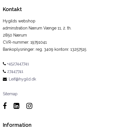
Kontakt
Hygilds webshop
adminstration Nærum Vænge 11, 2. th.
2850 Nærum
CVR-nummer
:
19791041
Bankoplysninger
:
reg. 3409 kontonr. 13257515
+4527447741
27447741
:
Leif@hygild.dk
Sitemap
Information